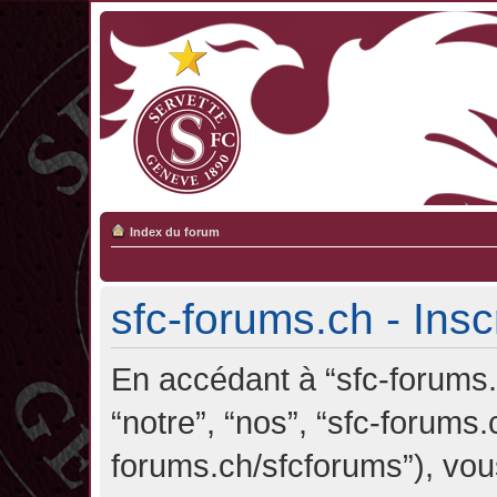
Index du forum
sfc-forums.ch - Insc
En accédant à “sfc-forums.c
“notre”, “nos”, “sfc-forums.
forums.ch/sfcforums”), vou