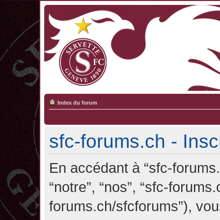
Index du forum
sfc-forums.ch - Insc
En accédant à “sfc-forums.c
“notre”, “nos”, “sfc-forums.
forums.ch/sfcforums”), vou