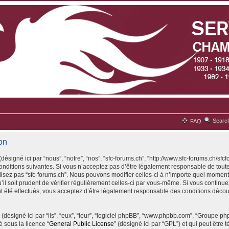
Searc
FAQ
ion
désigné ici par “nous”, “notre”, “nos”, “sfc-forums.ch”, “http://www.sfc-forums.ch/sfc
ditions suivantes. Si vous n’acceptez pas d’être légalement responsable de toute
ilisez pas “sfc-forums.ch”. Nous pouvons modifier celles-ci à n’importe quel moment
il soit prudent de vérifier régulièrement celles-ci par vous-même. Si vous continuez 
 été effectués, vous acceptez d’être légalement responsable des conditions découl
(désigné ici par “ils”, “eux”, “leur”, “logiciel phpBB”, “www.phpbb.com”, “Groupe p
é sous la licence “
General Public License
” (désigné ici par “GPL”) et qui peut être