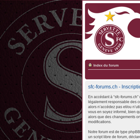
Index du forum
sfc-forums.ch - Inscript
En accédant à “sfc-forums.ch” (
légalement responsable des con
alors n’accédez pas et/ou n’ut
vous en soyez informé, bien qu’
alors que des changements ont
modifications.
Notre forum est de type phpBB 
un script libre de forum, déclar