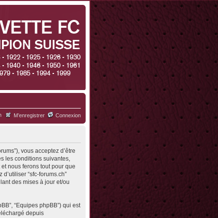
h
M’enregistrer
Connexion
forums”), vous acceptez d’être
s les conditions suivantes,
 et nous ferons tout pour que
d’utiliser “sfc-forums.ch”
ant des mises à jour et/ou
hpBB”, “Equipes phpBB”) qui est
 téléchargé depuis