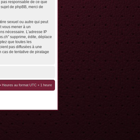
st pas responsable de ce que
 sujet de phpBB, merci de
tère sexuel ou autre qui peut
eut vous mener à un
ons nécessaire. L’adresse IP
ms.ch” supprime, édite, déplace
ptez que toutes les
oient pas diffusées à une
 cas de tentative de piratage
• Heures au format UTC + 1 heure