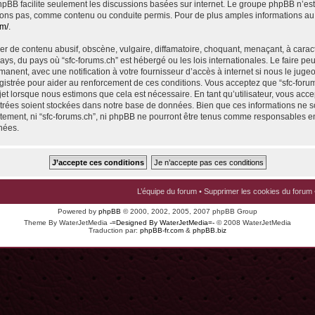
 phpBB facilite seulement les discussions basées sur internet. Le groupe phpBB n’e
ons pas, comme contenu ou conduite permis. Pour de plus amples informations au
om/
.
r de contenu abusif, obscène, vulgaire, diffamatoire, choquant, menaçant, à carac
pays, du pays où “sfc-forums.ch” est hébergé ou les lois internationales. Le faire p
nent, avec une notification à votre fournisseur d’accès à internet si nous le juge
istrée pour aider au renforcement de ces conditions. Vous acceptez que “sfc-foru
jet lorsque nous estimons que cela est nécessaire. En tant qu’utilisateur, vous acce
trées soient stockées dans notre base de données. Bien que ces informations ne s
ntement, ni “sfc-forums.ch”, ni phpBB ne pourront être tenus comme responsables en
nées.
L’équipe du forum
•
Supprimer les cookies du forum
Powered by
phpBB
© 2000, 2002, 2005, 2007 phpBB Group
Theme By WaterJetMedia
-=Designed By WaterJetMedia=-
© 2008 WaterJetMedia
Traduction par:
phpBB-fr.com
&
phpBB.biz