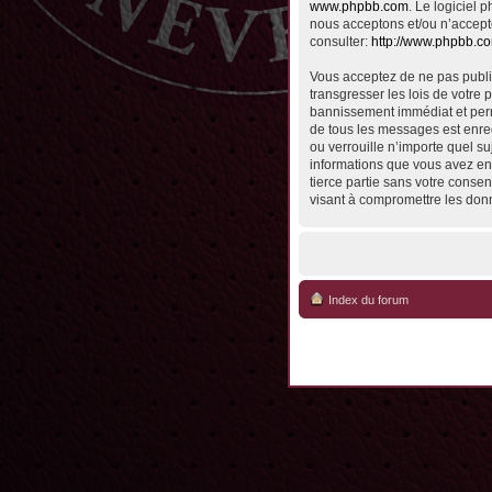
www.phpbb.com
. Le logiciel
nous acceptons et/ou n’accept
consulter:
http://www.phpbb.c
Vous acceptez de ne pas publie
transgresser les lois de votre 
bannissement immédiat et perma
de tous les messages est enreg
ou verrouille n’importe quel su
informations que vous avez en
tierce partie sans votre conse
visant à compromettre les don
Index du forum