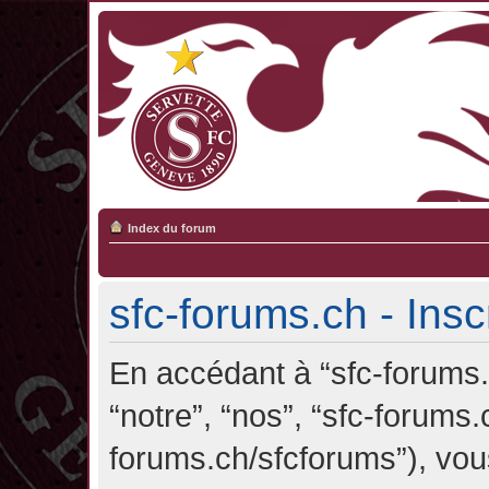
Index du forum
sfc-forums.ch - Insc
En accédant à “sfc-forums.c
“notre”, “nos”, “sfc-forums.
forums.ch/sfcforums”), vou