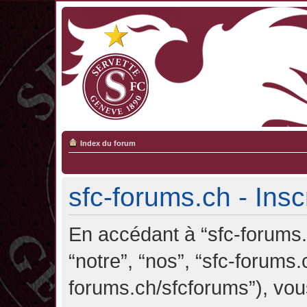
Index du forum
sfc-forums.ch - Insc
En accédant à “sfc-forums.c
“notre”, “nos”, “sfc-forums.
forums.ch/sfcforums”), vou