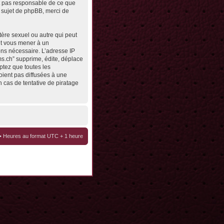
st pas responsable de ce que
 sujet de phpBB, merci de
tère sexuel ou autre qui peut
eut vous mener à un
ons nécessaire. L’adresse IP
ms.ch” supprime, édite, déplace
ptez que toutes les
oient pas diffusées à une
 cas de tentative de piratage
• Heures au format UTC + 1 heure