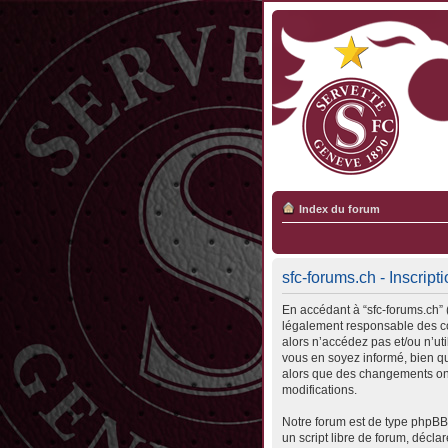
Index du forum
sfc-forums.ch - Inscript
En accédant à “sfc-forums.ch” (
légalement responsable des con
alors n’accédez pas et/ou n’ut
vous en soyez informé, bien qu’
alors que des changements ont
modifications.
Notre forum est de type phpBB 
un script libre de forum, déclar