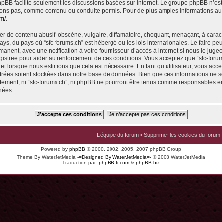
 phpBB facilite seulement les discussions basées sur internet. Le groupe phpBB n’e
ons pas, comme contenu ou conduite permis. Pour de plus amples informations au
om/
.
r de contenu abusif, obscène, vulgaire, diffamatoire, choquant, menaçant, à carac
pays, du pays où “sfc-forums.ch” est hébergé ou les lois internationales. Le faire p
nent, avec une notification à votre fournisseur d’accès à internet si nous le juge
istrée pour aider au renforcement de ces conditions. Vous acceptez que “sfc-foru
jet lorsque nous estimons que cela est nécessaire. En tant qu’utilisateur, vous acce
trées soient stockées dans notre base de données. Bien que ces informations ne s
ntement, ni “sfc-forums.ch”, ni phpBB ne pourront être tenus comme responsables en
nées.
L’équipe du forum
•
Supprimer les cookies du forum
Powered by
phpBB
© 2000, 2002, 2005, 2007 phpBB Group
Theme By WaterJetMedia
-=Designed By WaterJetMedia=-
© 2008 WaterJetMedia
Traduction par:
phpBB-fr.com
&
phpBB.biz