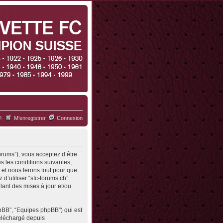
h
M’enregistrer
Connexion
forums”), vous acceptez d’être
s les conditions suivantes,
 et nous ferons tout pour que
d’utiliser “sfc-forums.ch”
ant des mises à jour et/ou
hpBB”, “Equipes phpBB”) qui est
 téléchargé depuis