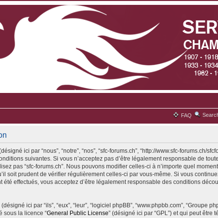
Searc
FAQ
ion
désigné ici par “nous”, “notre”, “nos”, “sfc-forums.ch”, “http://www.sfc-forums.ch/sfc
ditions suivantes. Si vous n’acceptez pas d’être légalement responsable de toute
ilisez pas “sfc-forums.ch”. Nous pouvons modifier celles-ci à n’importe quel moment
il soit prudent de vérifier régulièrement celles-ci par vous-même. Si vous continuez 
 été effectués, vous acceptez d’être légalement responsable des conditions découl
(désigné ici par “ils”, “eux”, “leur”, “logiciel phpBB”, “www.phpbb.com”, “Groupe p
é sous la licence “
General Public License
” (désigné ici par “GPL”) et qui peut être