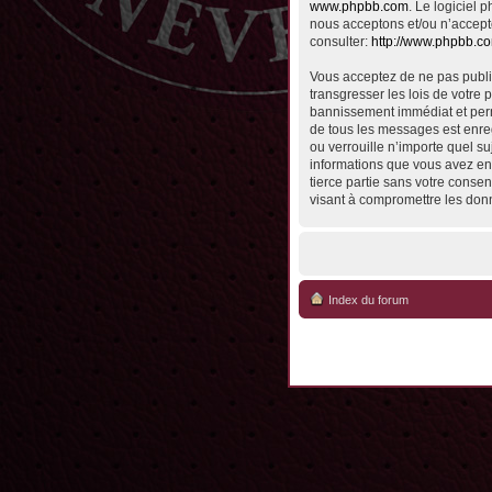
www.phpbb.com
. Le logiciel
nous acceptons et/ou n’accept
consulter:
http://www.phpbb.c
Vous acceptez de ne pas publie
transgresser les lois de votre 
bannissement immédiat et perma
de tous les messages est enreg
ou verrouille n’importe quel su
informations que vous avez en
tierce partie sans votre conse
visant à compromettre les don
Index du forum