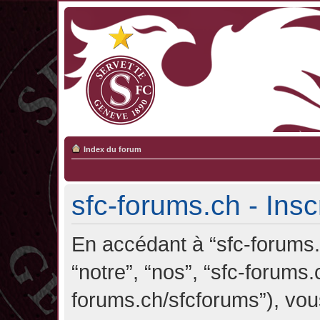
Index du forum
sfc-forums.ch - Insc
En accédant à “sfc-forums.c
“notre”, “nos”, “sfc-forums.
forums.ch/sfcforums”), vou