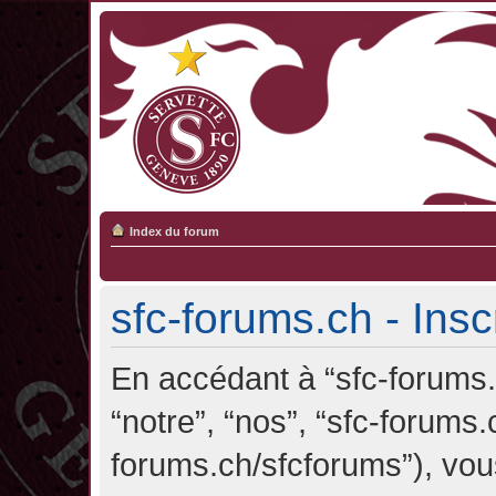
Index du forum
sfc-forums.ch - Insc
En accédant à “sfc-forums.c
“notre”, “nos”, “sfc-forums.
forums.ch/sfcforums”), vou