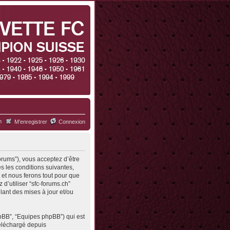
h
M’enregistrer
Connexion
forums”), vous acceptez d’être
s les conditions suivantes,
 et nous ferons tout pour que
d’utiliser “sfc-forums.ch”
ant des mises à jour et/ou
hpBB”, “Equipes phpBB”) qui est
 téléchargé depuis