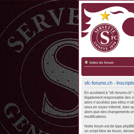
Index du forum
sfc-forums.ch - Inscript
En accédant à “sfc-forums.ch” (
légalement responsable des con
alors n’accédez pas et/ou n’ut
vous en soyez informé, bien qu’
alors que des changements ont
modifications.
Notre forum est de type phpBB 
un script libre de forum, déclar