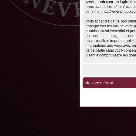
www.phpbb.com
. Le logiciel
nous acceptons et/ou n’accept
consulter:
http://www.phpbb.c
Vous acceptez de ne pas publie
transgresser les lois de votre 
bannissement immédiat et perma
de tous les messages est enreg
ou verrouille n’importe quel su
informations que vous avez en
tierce partie sans votre conse
visant à compromettre les don
Index du forum