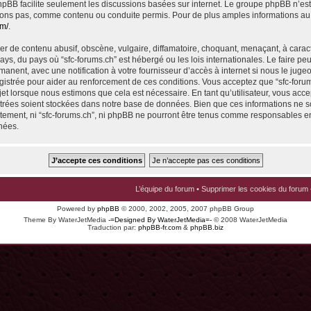
 phpBB facilite seulement les discussions basées sur internet. Le groupe phpBB n’e
ons pas, comme contenu ou conduite permis. Pour de plus amples informations au
om/
.
r de contenu abusif, obscène, vulgaire, diffamatoire, choquant, menaçant, à carac
pays, du pays où “sfc-forums.ch” est hébergé ou les lois internationales. Le faire p
nent, avec une notification à votre fournisseur d’accès à internet si nous le juge
istrée pour aider au renforcement de ces conditions. Vous acceptez que “sfc-foru
jet lorsque nous estimons que cela est nécessaire. En tant qu’utilisateur, vous acce
trées soient stockées dans notre base de données. Bien que ces informations ne s
ntement, ni “sfc-forums.ch”, ni phpBB ne pourront être tenus comme responsables en
nées.
L’équipe du forum
•
Supprimer les cookies du forum
Powered by
phpBB
© 2000, 2002, 2005, 2007 phpBB Group
Theme By WaterJetMedia
-=Designed By WaterJetMedia=-
© 2008 WaterJetMedia
Traduction par:
phpBB-fr.com
&
phpBB.biz