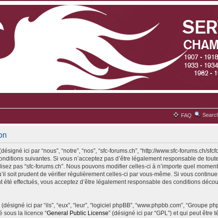
Searc
FAQ
ion
désigné ici par “nous”, “notre”, “nos”, “sfc-forums.ch”, “http://www.sfc-forums.ch/sfc
ditions suivantes. Si vous n’acceptez pas d’être légalement responsable de toute
ilisez pas “sfc-forums.ch”. Nous pouvons modifier celles-ci à n’importe quel moment
il soit prudent de vérifier régulièrement celles-ci par vous-même. Si vous continuez 
 été effectués, vous acceptez d’être légalement responsable des conditions découl
(désigné ici par “ils”, “eux”, “leur”, “logiciel phpBB”, “www.phpbb.com”, “Groupe p
é sous la licence “
General Public License
” (désigné ici par “GPL”) et qui peut être