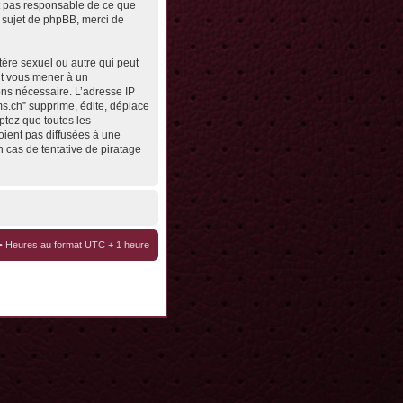
st pas responsable de ce que
 sujet de phpBB, merci de
tère sexuel ou autre qui peut
eut vous mener à un
ons nécessaire. L’adresse IP
ms.ch” supprime, édite, déplace
ptez que toutes les
oient pas diffusées à une
 cas de tentative de piratage
• Heures au format UTC + 1 heure