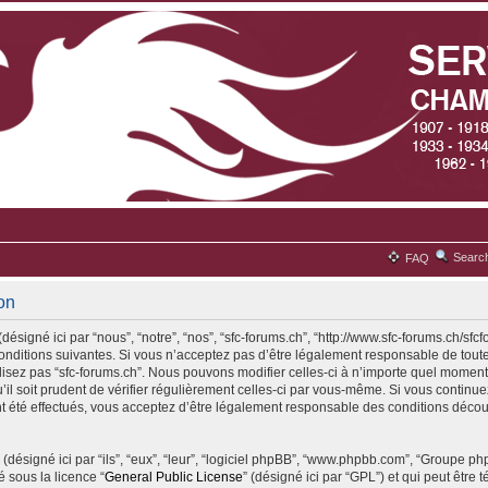
Searc
FAQ
ion
désigné ici par “nous”, “notre”, “nos”, “sfc-forums.ch”, “http://www.sfc-forums.ch/sfc
ditions suivantes. Si vous n’acceptez pas d’être légalement responsable de toute
ilisez pas “sfc-forums.ch”. Nous pouvons modifier celles-ci à n’importe quel moment
il soit prudent de vérifier régulièrement celles-ci par vous-même. Si vous continuez 
 été effectués, vous acceptez d’être légalement responsable des conditions découl
(désigné ici par “ils”, “eux”, “leur”, “logiciel phpBB”, “www.phpbb.com”, “Groupe p
é sous la licence “
General Public License
” (désigné ici par “GPL”) et qui peut être