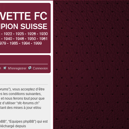
h
M’enregistrer
Connexion
forums”), vous acceptez d’être
s les conditions suivantes,
 et nous ferons tout pour que
d’utiliser “sfc-forums.ch”
ant des mises à jour et/ou
hpBB”, “Equipes phpBB”) qui est
 téléchargé depuis