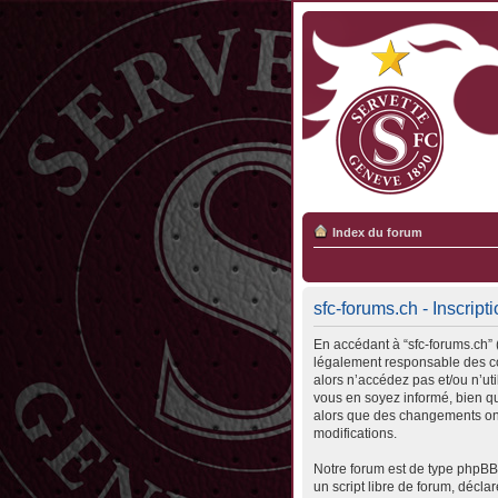
Index du forum
sfc-forums.ch - Inscript
En accédant à “sfc-forums.ch” (
légalement responsable des con
alors n’accédez pas et/ou n’ut
vous en soyez informé, bien qu’
alors que des changements ont
modifications.
Notre forum est de type phpBB 
un script libre de forum, déclar