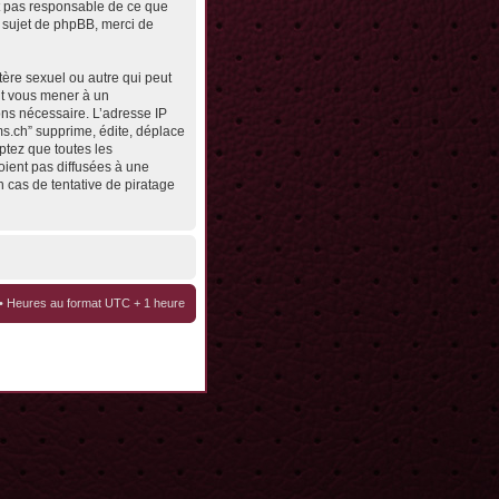
st pas responsable de ce que
 sujet de phpBB, merci de
tère sexuel ou autre qui peut
eut vous mener à un
ons nécessaire. L’adresse IP
ms.ch” supprime, édite, déplace
ptez que toutes les
oient pas diffusées à une
 cas de tentative de piratage
• Heures au format UTC + 1 heure