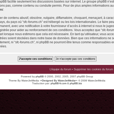
 phpBB facilite seulement les discussions basées sur internet. Le groupe phpBB n’e
ons pas, comme contenu ou conduite permis. Pour de plus amples informations au
om/
.
r de contenu abusif, obscène, vulgaire, diffamatoire, choquant, menaçant, à carac
pays, du pays où “sfc-forums.ch” est hébergé ou les lois internationales. Le faire p
nent, avec une notification à votre fournisseur d’accès à internet si nous le juge
istrée pour aider au renforcement de ces conditions. Vous acceptez que “sfc-foru
jet lorsque nous estimons que cela est nécessaire. En tant qu’utilisateur, vous acce
trées soient stockées dans notre base de données. Bien que ces informations ne s
ntement, ni “sfc-forums.ch”, ni phpBB ne pourront être tenus comme responsables en
nées.
L’équipe du forum
•
Supprimer les cookies du forum
Powered by
phpBB
© 2000, 2002, 2005, 2007 phpBB Group
Theme By WaterJetMedia
-=Designed By WaterJetMedia=-
© 2008 WaterJetMedia
Traduction par:
phpBB-fr.com
&
phpBB.biz