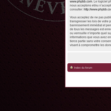
www.phpbb.com
. Le logiciel
nous acceptons et/ou n’accept
consulter:
http://www.phpbb.c
Vous acceptez de ne pas publie
transgresser les lois de votre 
bannissement immédiat et perma
de tous les messages est enreg
ou verrouille n’importe quel su
informations que vous avez en
tierce partie sans votre conse
visant à compromettre les don
Index du forum