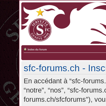
Index du forum
sfc-forums.ch - Insc
En accédant à “sfc-forums.c
“notre”, “nos”, “sfc-forums.
forums.ch/sfcforums”), vou