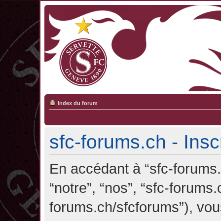
Index du forum
sfc-forums.ch - Insc
En accédant à “sfc-forums.c
“notre”, “nos”, “sfc-forums.
forums.ch/sfcforums”), vou