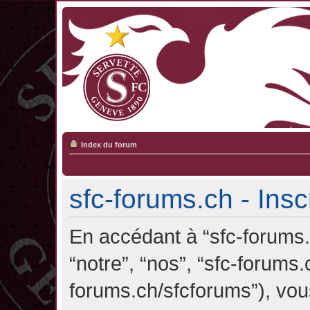
Index du forum
sfc-forums.ch - Insc
En accédant à “sfc-forums.c
“notre”, “nos”, “sfc-forums.
forums.ch/sfcforums”), vou