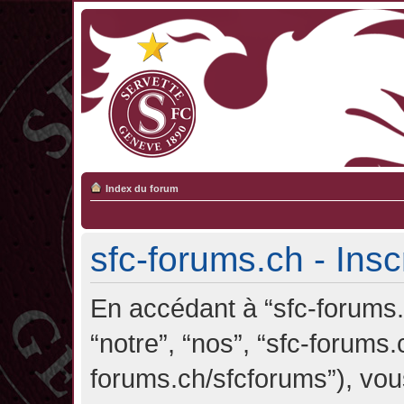
Index du forum
sfc-forums.ch - Insc
En accédant à “sfc-forums.c
“notre”, “nos”, “sfc-forums.
forums.ch/sfcforums”), vou