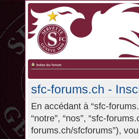
Index du forum
sfc-forums.ch - Insc
En accédant à “sfc-forums.c
“notre”, “nos”, “sfc-forums.
forums.ch/sfcforums”), vou