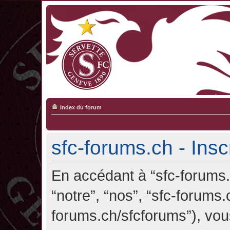
Index du forum
sfc-forums.ch - Insc
En accédant à “sfc-forums.c
“notre”, “nos”, “sfc-forums.
forums.ch/sfcforums”), vou