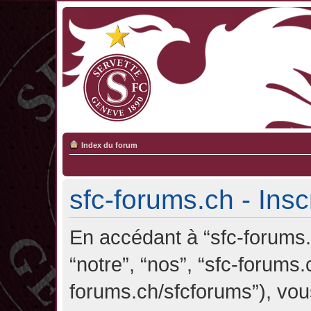
Index du forum
sfc-forums.ch - Insc
En accédant à “sfc-forums.c
“notre”, “nos”, “sfc-forums.
forums.ch/sfcforums”), vou