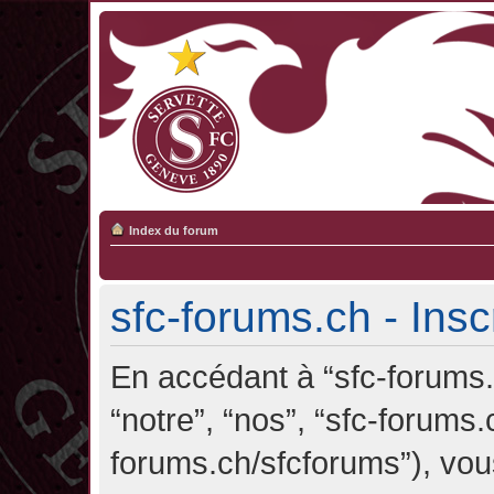
Index du forum
sfc-forums.ch - Insc
En accédant à “sfc-forums.c
“notre”, “nos”, “sfc-forums.
forums.ch/sfcforums”), vou