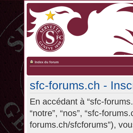
Index du forum
sfc-forums.ch - Insc
En accédant à “sfc-forums.c
“notre”, “nos”, “sfc-forums.
forums.ch/sfcforums”), vou