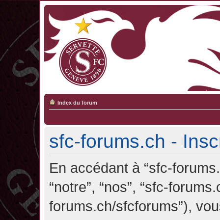
Index du forum
sfc-forums.ch - Insc
En accédant à “sfc-forums.c
“notre”, “nos”, “sfc-forums.
forums.ch/sfcforums”), vou