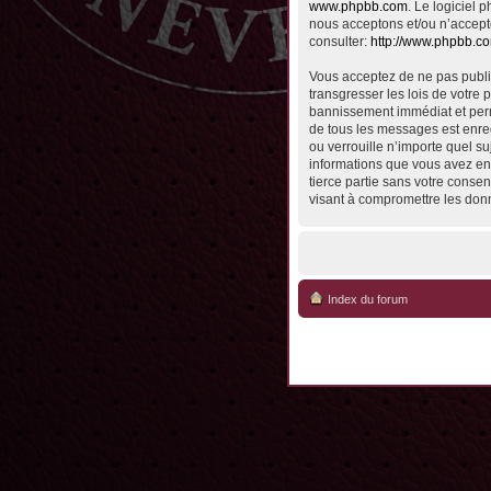
www.phpbb.com
. Le logiciel
nous acceptons et/ou n’accept
consulter:
http://www.phpbb.c
Vous acceptez de ne pas publie
transgresser les lois de votre 
bannissement immédiat et perma
de tous les messages est enreg
ou verrouille n’importe quel su
informations que vous avez en
tierce partie sans votre conse
visant à compromettre les don
Index du forum