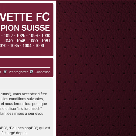
h
M’enregistrer
Connexion
forums”), vous acceptez d’être
s les conditions suivantes,
 et nous ferons tout pour que
d’utiliser “sfc-forums.ch”
ant des mises à jour et/ou
hpBB”, “Equipes phpBB”) qui est
 téléchargé depuis