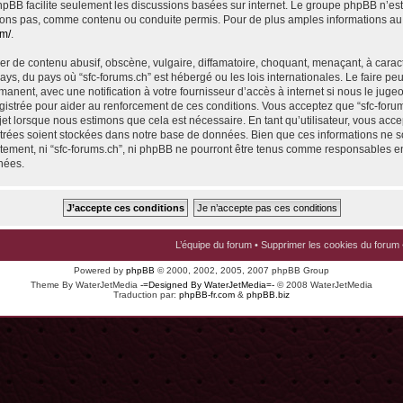
 phpBB facilite seulement les discussions basées sur internet. Le groupe phpBB n’e
ons pas, comme contenu ou conduite permis. Pour de plus amples informations au
om/
.
r de contenu abusif, obscène, vulgaire, diffamatoire, choquant, menaçant, à carac
pays, du pays où “sfc-forums.ch” est hébergé ou les lois internationales. Le faire p
nent, avec une notification à votre fournisseur d’accès à internet si nous le juge
istrée pour aider au renforcement de ces conditions. Vous acceptez que “sfc-foru
jet lorsque nous estimons que cela est nécessaire. En tant qu’utilisateur, vous acce
trées soient stockées dans notre base de données. Bien que ces informations ne s
ntement, ni “sfc-forums.ch”, ni phpBB ne pourront être tenus comme responsables en
nées.
L’équipe du forum
•
Supprimer les cookies du forum
Powered by
phpBB
© 2000, 2002, 2005, 2007 phpBB Group
Theme By WaterJetMedia
-=Designed By WaterJetMedia=-
© 2008 WaterJetMedia
Traduction par:
phpBB-fr.com
&
phpBB.biz