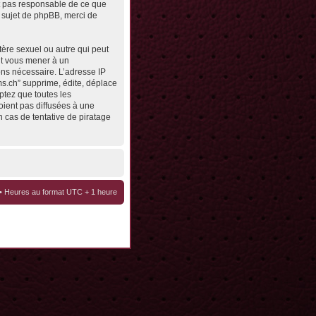
st pas responsable de ce que
 sujet de phpBB, merci de
tère sexuel ou autre qui peut
eut vous mener à un
ons nécessaire. L’adresse IP
ms.ch” supprime, édite, déplace
ptez que toutes les
oient pas diffusées à une
 cas de tentative de piratage
• Heures au format UTC + 1 heure