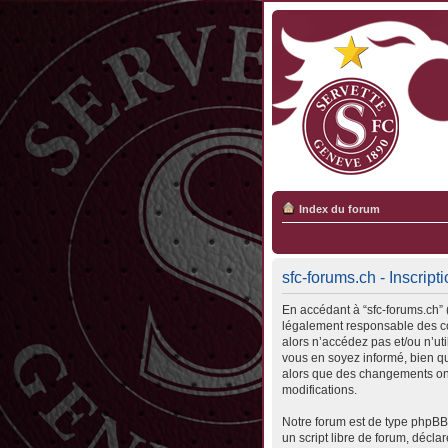
Index du forum
sfc-forums.ch - Inscript
En accédant à “sfc-forums.ch” (
légalement responsable des con
alors n’accédez pas et/ou n’ut
vous en soyez informé, bien qu’
alors que des changements ont
modifications.
Notre forum est de type phpBB 
un script libre de forum, déclar