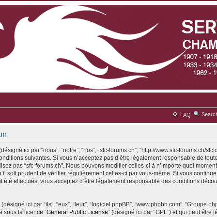
Searc
FAQ
ion
désigné ici par “nous”, “notre”, “nos”, “sfc-forums.ch”, “http://www.sfc-forums.ch/sfc
ditions suivantes. Si vous n’acceptez pas d’être légalement responsable de toute
ilisez pas “sfc-forums.ch”. Nous pouvons modifier celles-ci à n’importe quel moment
il soit prudent de vérifier régulièrement celles-ci par vous-même. Si vous continuez 
 été effectués, vous acceptez d’être légalement responsable des conditions découl
(désigné ici par “ils”, “eux”, “leur”, “logiciel phpBB”, “www.phpbb.com”, “Groupe p
é sous la licence “
General Public License
” (désigné ici par “GPL”) et qui peut être