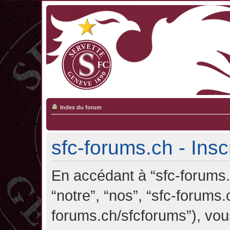
Index du forum
sfc-forums.ch - Insc
En accédant à “sfc-forums.c
“notre”, “nos”, “sfc-forums.
forums.ch/sfcforums”), vou