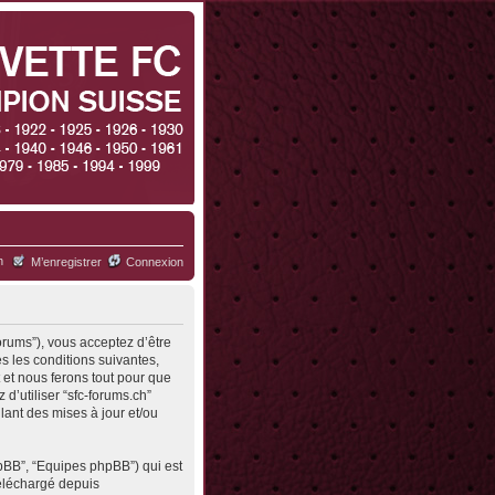
h
M’enregistrer
Connexion
forums”), vous acceptez d’être
s les conditions suivantes,
 et nous ferons tout pour que
d’utiliser “sfc-forums.ch”
ant des mises à jour et/ou
hpBB”, “Equipes phpBB”) qui est
 téléchargé depuis