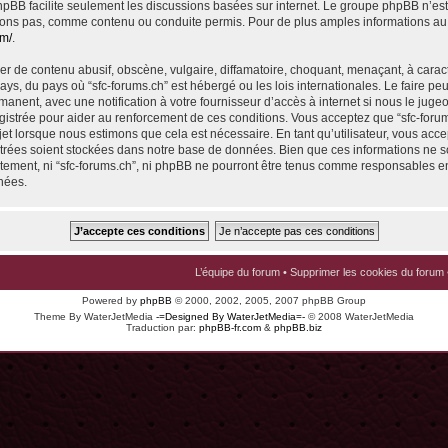
 phpBB facilite seulement les discussions basées sur internet. Le groupe phpBB n’e
ons pas, comme contenu ou conduite permis. Pour de plus amples informations au
om/
.
r de contenu abusif, obscène, vulgaire, diffamatoire, choquant, menaçant, à carac
pays, du pays où “sfc-forums.ch” est hébergé ou les lois internationales. Le faire p
nent, avec une notification à votre fournisseur d’accès à internet si nous le juge
istrée pour aider au renforcement de ces conditions. Vous acceptez que “sfc-foru
jet lorsque nous estimons que cela est nécessaire. En tant qu’utilisateur, vous acce
trées soient stockées dans notre base de données. Bien que ces informations ne s
ntement, ni “sfc-forums.ch”, ni phpBB ne pourront être tenus comme responsables en
nées.
L’équipe du forum
•
Supprimer les cookies du forum
Powered by
phpBB
© 2000, 2002, 2005, 2007 phpBB Group
Theme By WaterJetMedia
-=Designed By WaterJetMedia=-
© 2008 WaterJetMedia
Traduction par:
phpBB-fr.com
&
phpBB.biz