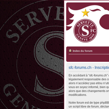
Index du forum
sfc-forums.ch - Inscript
En accédant à “sfc-forums.ch” (
légalement responsable des con
alors n’accédez pas et/ou n’ut
vous en soyez informé, bien qu’
alors que des changements ont
modifications.
Notre forum est de type phpBB 
un script libre de forum, déclar