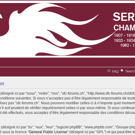
Searc
FAQ
ion
désigné ici par “nous”, “notre”, “nos”, “sfc-forums.ch”, “http://www.sfc-forums.ch/sfc
ditions suivantes. Si vous n’acceptez pas d’être légalement responsable de toute
ilisez pas “sfc-forums.ch”. Nous pouvons modifier celles-ci à n’importe quel moment
il soit prudent de vérifier régulièrement celles-ci par vous-même. Si vous continuez 
 été effectués, vous acceptez d’être légalement responsable des conditions découl
(désigné ici par “ils”, “eux”, “leur”, “logiciel phpBB”, “www.phpbb.com”, “Groupe p
é sous la licence “
General Public License
” (désigné ici par “GPL”) et qui peut être