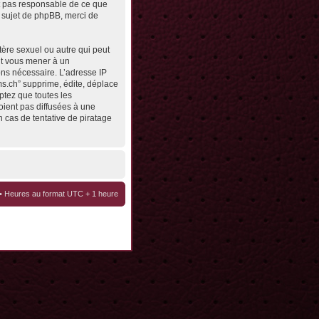
st pas responsable de ce que
 sujet de phpBB, merci de
tère sexuel ou autre qui peut
eut vous mener à un
ons nécessaire. L’adresse IP
ms.ch” supprime, édite, déplace
ptez que toutes les
oient pas diffusées à une
 cas de tentative de piratage
• Heures au format UTC + 1 heure