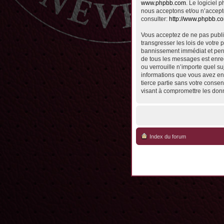
www.phpbb.com
. Le logiciel
nous acceptons et/ou n’accept
consulter:
http://www.phpbb.c
Vous acceptez de ne pas publie
transgresser les lois de votre 
bannissement immédiat et perma
de tous les messages est enreg
ou verrouille n’importe quel su
informations que vous avez en
tierce partie sans votre conse
visant à compromettre les don
Index du forum