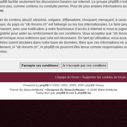
 phpBB facilite seulement les discussions basées sur internet. Le groupe phpBB n’e
ons pas, comme contenu ou conduite permis. Pour de plus amples informations au
om/
.
r de contenu abusif, obscène, vulgaire, diffamatoire, choquant, menaçant, à carac
pays, du pays où “sfc-forums.ch” est hébergé ou les lois internationales. Le faire p
nent, avec une notification à votre fournisseur d’accès à internet si nous le juge
istrée pour aider au renforcement de ces conditions. Vous acceptez que “sfc-foru
jet lorsque nous estimons que cela est nécessaire. En tant qu’utilisateur, vous acce
trées soient stockées dans notre base de données. Bien que ces informations ne s
ntement, ni “sfc-forums.ch”, ni phpBB ne pourront être tenus comme responsables en
nées.
L’équipe du forum
•
Supprimer les cookies du forum
Powered by
phpBB
© 2000, 2002, 2005, 2007 phpBB Group
Theme By WaterJetMedia
-=Designed By WaterJetMedia=-
© 2008 WaterJetMedia
Traduction par:
phpBB-fr.com
&
phpBB.biz