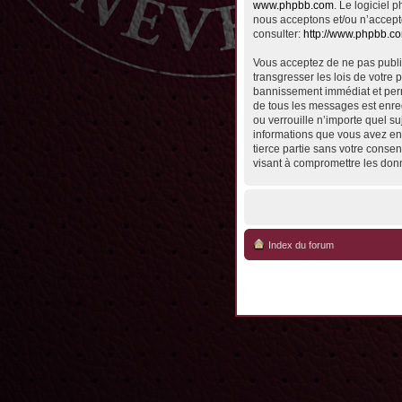
www.phpbb.com
. Le logiciel
nous acceptons et/ou n’accept
consulter:
http://www.phpbb.c
Vous acceptez de ne pas publie
transgresser les lois de votre 
bannissement immédiat et perma
de tous les messages est enreg
ou verrouille n’importe quel su
informations que vous avez en
tierce partie sans votre conse
visant à compromettre les don
Index du forum