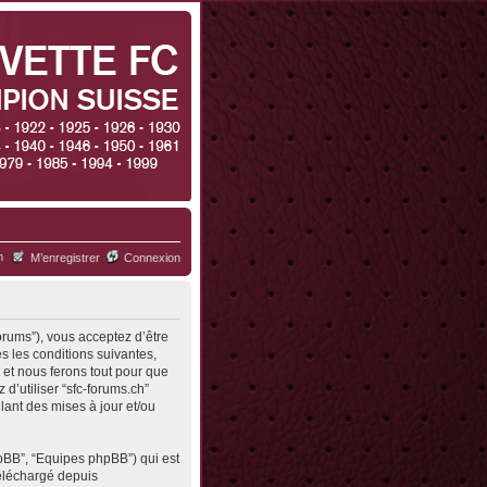
h
M’enregistrer
Connexion
forums”), vous acceptez d’être
s les conditions suivantes,
 et nous ferons tout pour que
d’utiliser “sfc-forums.ch”
ant des mises à jour et/ou
hpBB”, “Equipes phpBB”) qui est
 téléchargé depuis