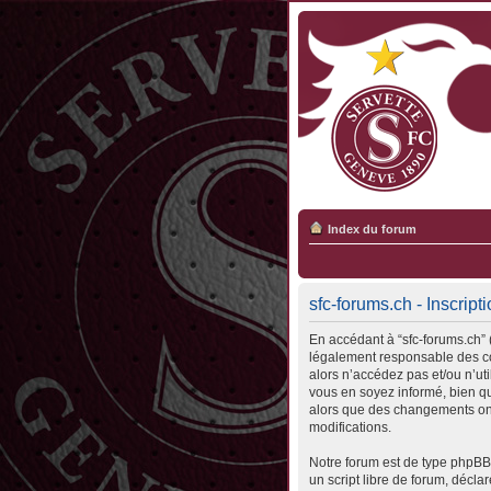
Index du forum
sfc-forums.ch - Inscript
En accédant à “sfc-forums.ch” (
légalement responsable des con
alors n’accédez pas et/ou n’ut
vous en soyez informé, bien qu’
alors que des changements ont
modifications.
Notre forum est de type phpBB 
un script libre de forum, déclar