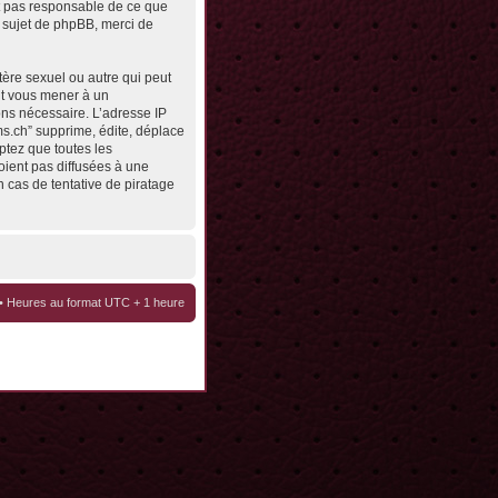
st pas responsable de ce que
 sujet de phpBB, merci de
tère sexuel ou autre qui peut
eut vous mener à un
ons nécessaire. L’adresse IP
ms.ch” supprime, édite, déplace
ptez que toutes les
oient pas diffusées à une
 cas de tentative de piratage
• Heures au format UTC + 1 heure