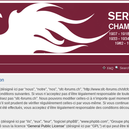
Searc
FAQ
ion
désigné ici par “nous”, “notre”, “nos”, “sfc-forums.ch”, “http://www.sfc-forums.ch/sfc
ditions suivantes. Si vous n’acceptez pas d’être légalement responsable de toute
ilisez pas “sfc-forums.ch”. Nous pouvons modifier celles-ci à n’importe quel moment
il soit prudent de vérifier régulièrement celles-ci par vous-même. Si vous continuez 
 été effectués, vous acceptez d’être légalement responsable des conditions découl
(désigné ici par “ils”, “eux”, “leur”, “logiciel phpBB”, “www.phpbb.com”, “Groupe p
é sous la licence “
General Public License
” (désigné ici par “GPL”) et qui peut être