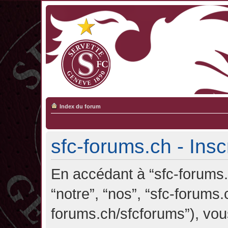
Index du forum
sfc-forums.ch - Insc
En accédant à “sfc-forums.c
“notre”, “nos”, “sfc-forums.
forums.ch/sfcforums”), vou