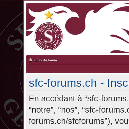
Index du forum
sfc-forums.ch - Insc
En accédant à “sfc-forums.c
“notre”, “nos”, “sfc-forums.
forums.ch/sfcforums”), vou