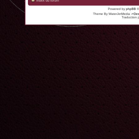
Index du forum
Powered by
phpBB
©
Theme By WaterJetMedia
-=Des
Traduction 