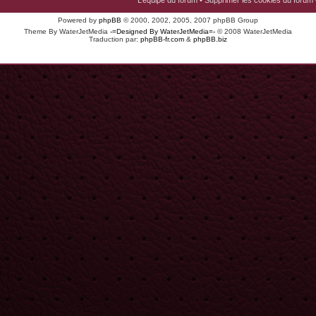
L’équipe du forum
•
Supprimer les cookies du forum
Powered by
phpBB
© 2000, 2002, 2005, 2007 phpBB Group
Theme By WaterJetMedia
-=Designed By WaterJetMedia=-
© 2008 WaterJetMedia
Traduction par:
phpBB-fr.com
&
phpBB.biz