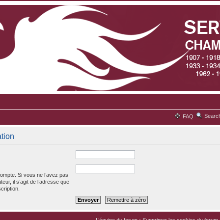
Searc
FAQ
ation
ompte. Si vous ne l’avez pas
teur, il s’agit de l’adresse que
cription.