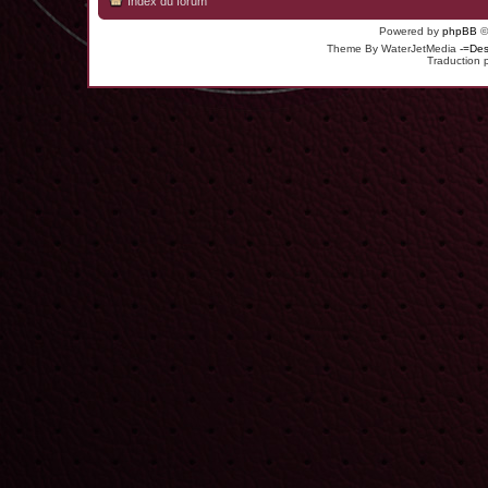
Index du forum
Powered by
phpBB
©
Theme By WaterJetMedia
-=Des
Traduction 