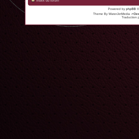
Index du forum
Powered by
phpBB
©
Theme By WaterJetMedia
-=Des
Traduction 