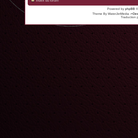
Index du forum
Powered by
phpBB
©
Theme By WaterJetMedia
-=Des
Traduction 