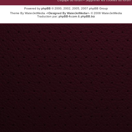
L’équipe du forum
•
Supprimer les cookies du forum
Powered by
phpBB
© 2000, 2002, 2005, 2007 phpBB Group
Theme By WaterJetMedia
-=Designed By WaterJetMedia=-
© 2008 WaterJetMedia
Traduction par:
phpBB-fr.com
&
phpBB.biz