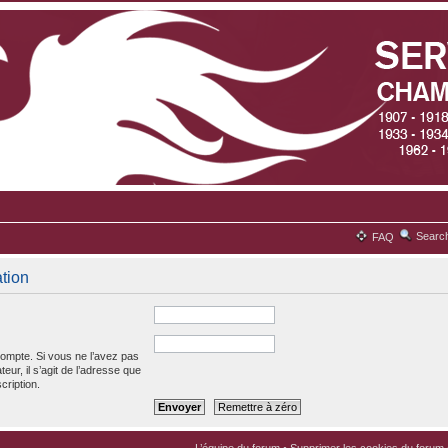
Searc
FAQ
ation
ompte. Si vous ne l’avez pas
teur, il s’agit de l’adresse que
cription.