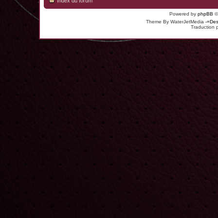
Index du forum
Powered by
phpBB
©
Theme By WaterJetMedia
-=Des
Traduction 