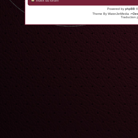
Index du forum
Powered by
phpBB
©
Theme By WaterJetMedia
-=Des
Traduction 