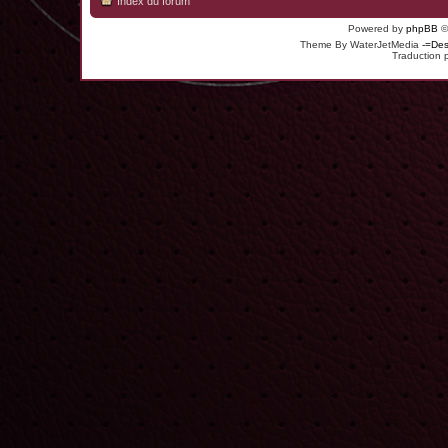
Index du forum
Powered by
phpBB
©
Theme By WaterJetMedia
-=Des
Traduction 