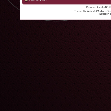
Index du forum
Powered by
phpBB
©
Theme By WaterJetMedia
-=Des
Traduction 