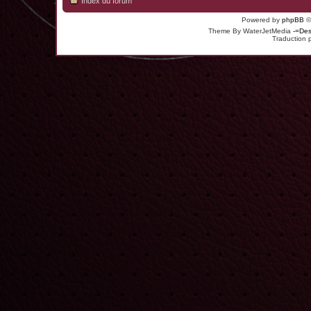
Index du forum
Powered by
phpBB
©
Theme By WaterJetMedia
-=Des
Traduction 