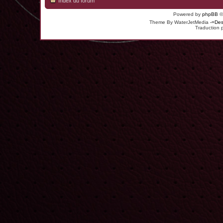
Index du forum
Powered by
phpBB
©
Theme By WaterJetMedia
-=Des
Traduction 