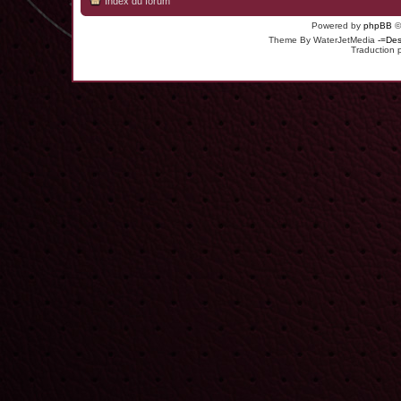
Index du forum
Powered by
phpBB
©
Theme By WaterJetMedia
-=Des
Traduction 