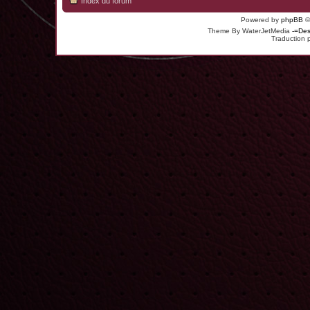
Index du forum
Powered by
phpBB
©
Theme By WaterJetMedia
-=Des
Traduction 