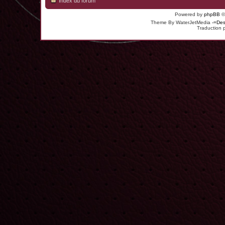
Index du forum
Powered by
phpBB
©
Theme By WaterJetMedia
-=Des
Traduction 