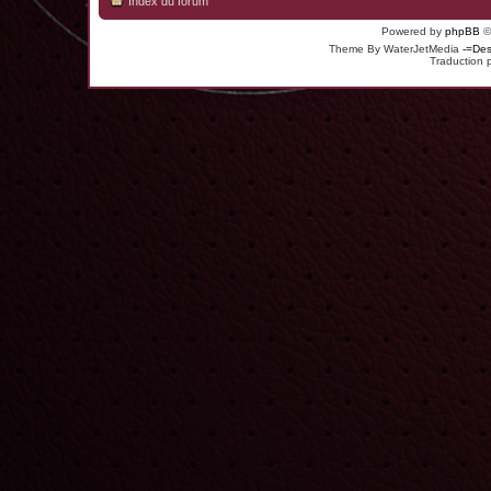
Index du forum
Powered by
phpBB
©
Theme By WaterJetMedia
-=Des
Traduction 