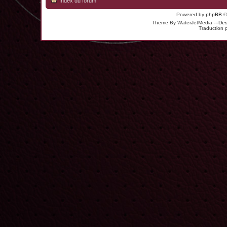
Index du forum
Powered by
phpBB
©
Theme By WaterJetMedia
-=Des
Traduction 