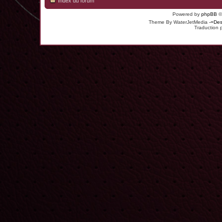
Index du forum
Powered by
phpBB
©
Theme By WaterJetMedia
-=Des
Traduction 