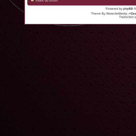
Index du forum
Powered by
phpBB
©
Theme By WaterJetMedia
-=Des
Traduction 