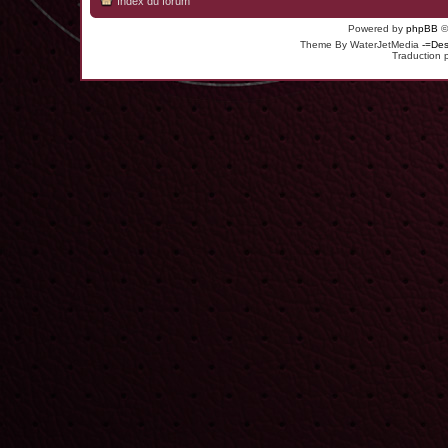
Index du forum
Powered by
phpBB
©
Theme By WaterJetMedia
-=Des
Traduction 