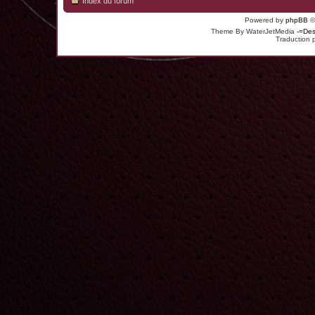
Index du forum
Powered by
phpBB
©
Theme By WaterJetMedia
-=Des
Traduction 