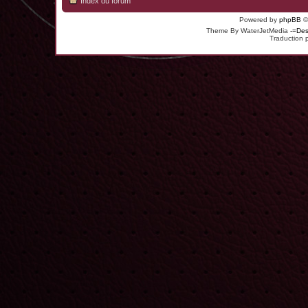
Index du forum
Powered by
phpBB
©
Theme By WaterJetMedia
-=Des
Traduction 