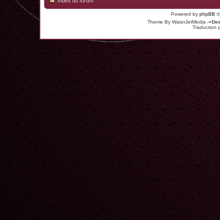
Index du forum
Powered by
phpBB
©
Theme By WaterJetMedia
-=Des
Traduction 