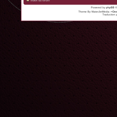
Index du forum
Powered by
phpBB
©
Theme By WaterJetMedia
-=Des
Traduction 